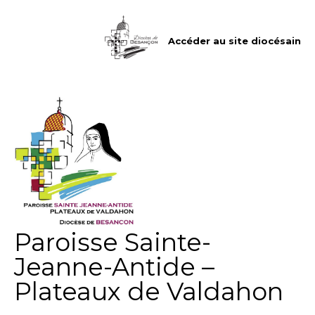
Aller
Outils
au
personnels
contenu.
|
Accéder au site diocésain
Aller
à
la
navigation
Paroisse Sainte-
Jeanne-Antide –
Plateaux de Valdahon