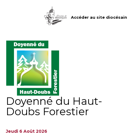
Aller
Outils
au
personnels
contenu.
|
Accéder au site diocésain
Aller
à
la
navigation
Doyenné du Haut-
Doubs Forestier
Jeudi 6 Août 2026