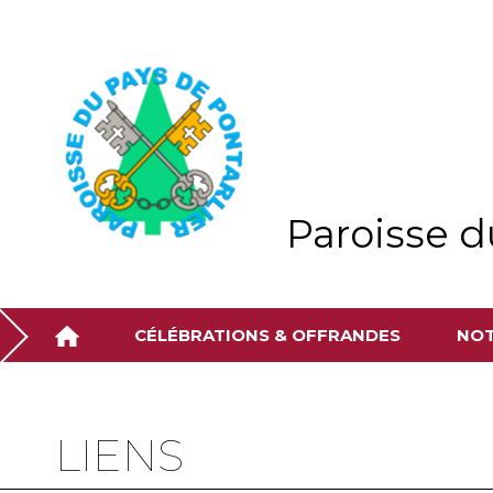
Aller
Outils
au
personnels
contenu.
|
Aller
à
la
navigation
Paroisse d
CÉLÉBRATIONS & OFFRANDES
NOT
LIENS