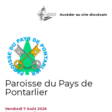
Aller
Outils
au
personnels
contenu.
|
Accéder au site diocésain
Aller
à
la
navigation
Paroisse du Pays de
Pontarlier
Vendredi 7 Août 2026