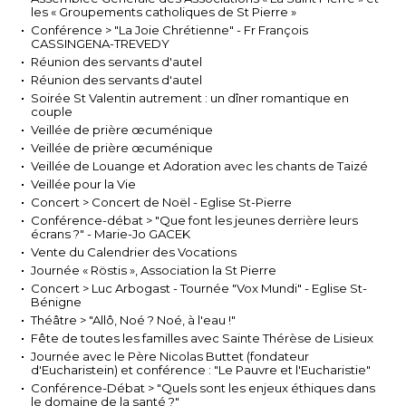
les « Groupements catholiques de St Pierre »
Conférence > "La Joie Chrétienne" - Fr François
CASSINGENA-TREVEDY
Réunion des servants d'autel
Réunion des servants d'autel
Soirée St Valentin autrement : un dîner romantique en
couple
Veillée de prière œcuménique
Veillée de prière œcuménique
Veillée de Louange et Adoration avec les chants de Taizé
Veillée pour la Vie
Concert > Concert de Noël - Eglise St-Pierre
Conférence-débat > "Que font les jeunes derrière leurs
écrans ?" - Marie-Jo GACEK
Vente du Calendrier des Vocations
Journée « Röstis », Association la St Pierre
Concert > Luc Arbogast - Tournée "Vox Mundi" - Eglise St-
Bénigne
Théâtre > "Allô, Noé ? Noé, à l'eau !"
Fête de toutes les familles avec Sainte Thérèse de Lisieux
Journée avec le Père Nicolas Buttet (fondateur
d'Eucharistein) et conférence : "Le Pauvre et l'Eucharistie"
Conférence-Débat > "Quels sont les enjeux éthiques dans
le domaine de la santé ?"