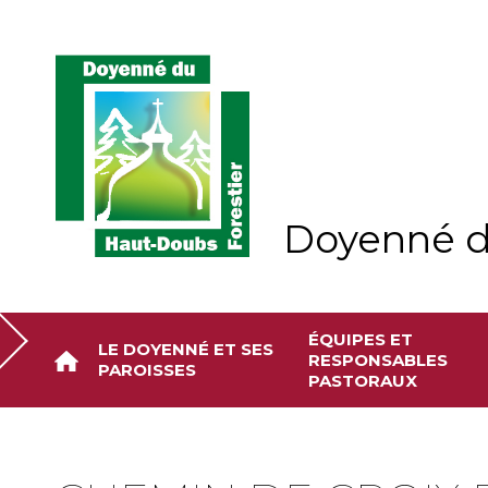
Aller
Outils
au
personnels
contenu.
|
Aller
à
la
navigation
Doyenné d
ÉQUIPES ET
LE DOYENNÉ ET SES
RESPONSABLES
PAROISSES
PASTORAUX