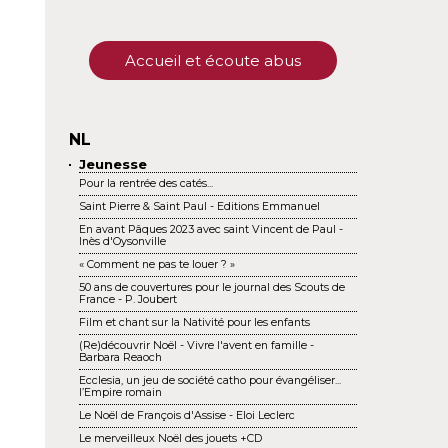
Accueil et écoute abus
NL
Jeunesse
Pour la rentrée des catés...
Saint Pierre & Saint Paul - Editions Emmanuel
En avant Pâques 2023 avec saint Vincent de Paul -
Inès d'Oysonville
« Comment ne pas te louer ? »
50 ans de couvertures pour le journal des Scouts de
France - P. Joubert
Film et chant sur la Nativité pour les enfants
(Re)découvrir Noël - Vivre l'avent en famille -
Barbara Reaoch
Ecclesia, un jeu de société catho pour évangéliser...
l’Empire romain
Le Noël de François d'Assise - Eloi Leclerc
Le merveilleux Noël des jouets +CD