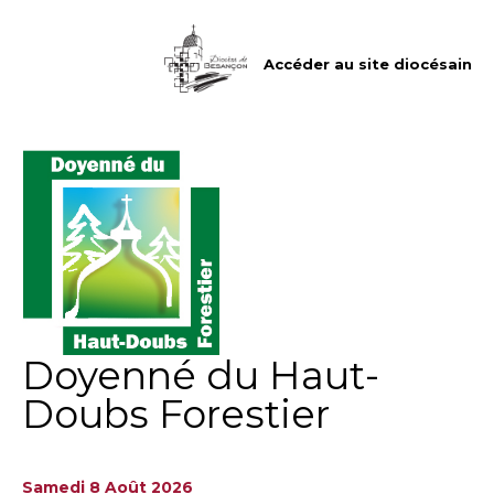
Aller
Outils
au
personnels
contenu.
|
Accéder au site diocésain
Aller
à
la
navigation
Doyenné du Haut-
Doubs Forestier
Samedi 8 Août 2026