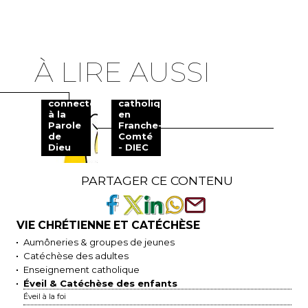
À LIRE AUSSI
Théobule,
les
enfants
L'Enseignement
connectés
catholique
à la
en
Parole
Franche-
de
Comté
Dieu
- DIEC
PARTAGER CE CONTENU
VIE CHRÉTIENNE ET CATÉCHÈSE
Aumôneries & groupes de jeunes
Catéchèse des adultes
Enseignement catholique
Éveil & Catéchèse des enfants
Éveil à la foi