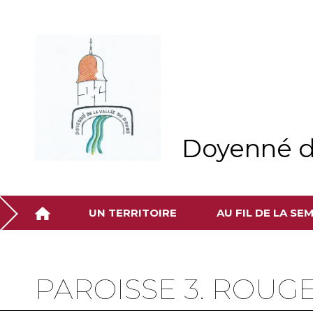
Aller
Outils
au
personnels
contenu.
|
Aller
à
la
navigation
Doyenné d
UN TERRITOIRE
AU FIL DE LA SE
PAROISSE 3. ROU