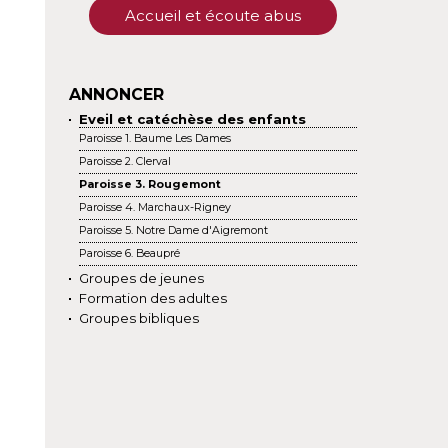
Accueil et écoute abus
ANNONCER
Eveil et catéchèse des enfants
Paroisse 1. Baume Les Dames
Paroisse 2. Clerval
Paroisse 3. Rougemont
Paroisse 4. Marchaux-Rigney
Paroisse 5. Notre Dame d'Aigremont
Paroisse 6. Beaupré
Groupes de jeunes
Formation des adultes
Groupes bibliques