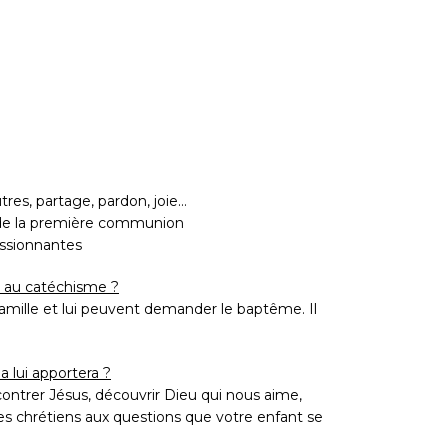
tres, partage, pardon, joie…
 de la première communion
passionnantes
re au catéchisme ?
famille et lui peuvent demander le baptême. Il
 lui apportera ?
contrer Jésus, découvrir Dieu qui nous aime,
tres chrétiens aux questions que votre enfant se