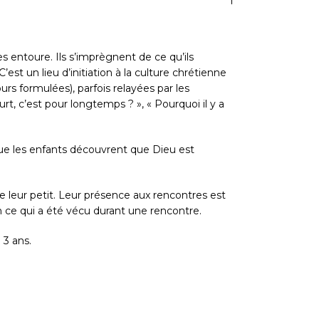
les entoure. Ils s’imprègnent de ce qu’ils
. C’est un lieu d’initiation à la culture chrétienne
ours formulées), parfois relayées par les
rt, c’est pour longtemps ? », « Pourquoi il y a
que les enfants découvrent que Dieu est
 de leur petit. Leur présence aux rencontres est
n ce qui a été vécu durant une rencontre.
 3 ans.