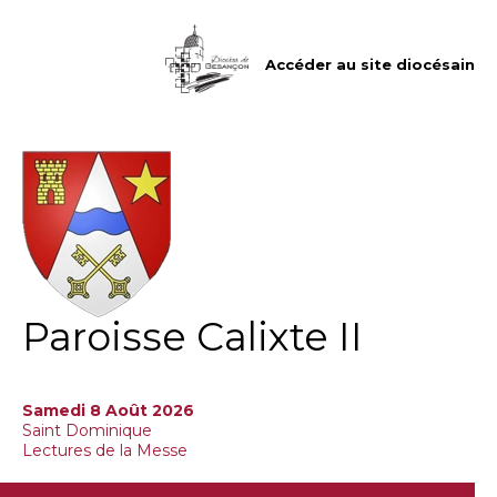
Aller
Outils
au
personnels
contenu.
|
Accéder au site diocésain
Aller
à
la
navigation
Paroisse Calixte II
Samedi 8 Août 2026
Saint Dominique
Lectures de la Messe