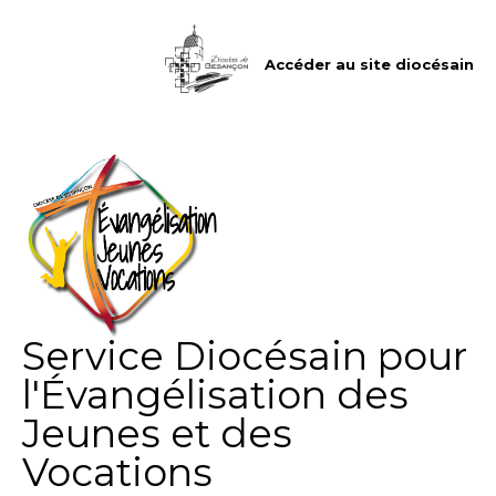
Aller
Outils
au
personnels
contenu.
|
Accéder au site diocésain
Aller
à
la
navigation
Service Diocésain pour
l'Évangélisation des
Jeunes et des
Vocations