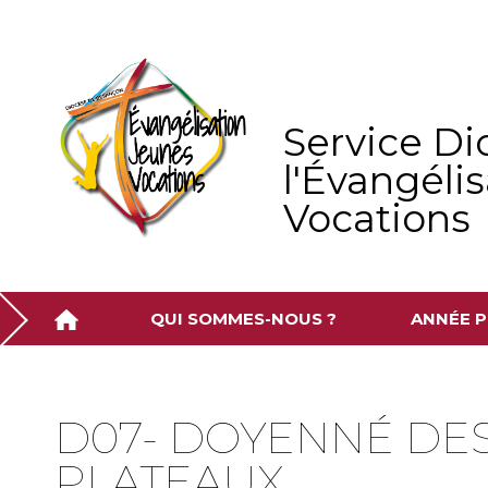
Aller
Outils
au
personnels
contenu.
|
Aller
à
la
navigation
Service Di
l'Évangéli
Vocations
QUI SOMMES-NOUS ?
ANNÉE P
D07- DOYENNÉ DE
PLATEAUX