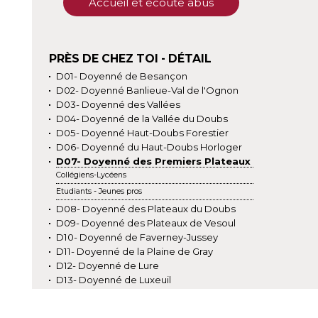
Accueil et écoute abus
PRÈS DE CHEZ TOI - DÉTAIL
D01- Doyenné de Besançon
D02- Doyenné Banlieue-Val de l'Ognon
D03- Doyenné des Vallées
D04- Doyenné de la Vallée du Doubs
D05- Doyenné Haut-Doubs Forestier
D06- Doyenné du Haut-Doubs Horloger
D07- Doyenné des Premiers Plateaux
Collégiens-Lycéens
Etudiants - Jeunes pros
D08- Doyenné des Plateaux du Doubs
D09- Doyenné des Plateaux de Vesoul
D10- Doyenné de Faverney-Jussey
D11- Doyenné de la Plaine de Gray
D12- Doyenné de Lure
D13- Doyenné de Luxeuil