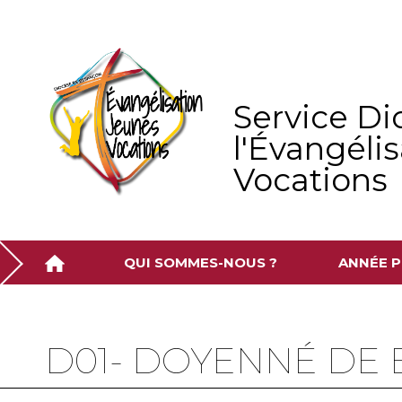
Aller
Outils
au
personnels
contenu.
|
Aller
à
la
navigation
Service Di
l'Évangéli
Vocations
QUI SOMMES-NOUS ?
ANNÉE P
D01- DOYENNÉ DE