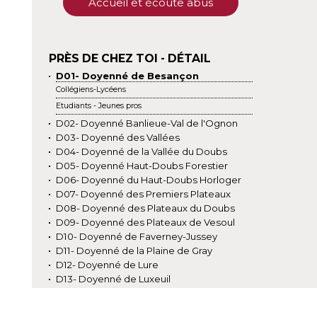
Accueil et écoute abus
PRÈS DE CHEZ TOI - DÉTAIL
D01- Doyenné de Besançon
Collégiens-Lycéens
Etudiants - Jeunes pros
D02- Doyenné Banlieue-Val de l'Ognon
D03- Doyenné des Vallées
D04- Doyenné de la Vallée du Doubs
D05- Doyenné Haut-Doubs Forestier
D06- Doyenné du Haut-Doubs Horloger
D07- Doyenné des Premiers Plateaux
D08- Doyenné des Plateaux du Doubs
D09- Doyenné des Plateaux de Vesoul
D10- Doyenné de Faverney-Jussey
D11- Doyenné de la Plaine de Gray
D12- Doyenné de Lure
D13- Doyenné de Luxeuil