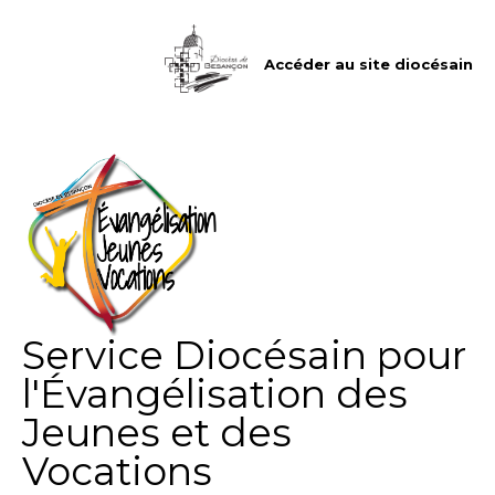
Aller
Outils
au
personnels
contenu.
|
Accéder au site diocésain
Aller
à
la
navigation
Service Diocésain pour
l'Évangélisation des
Jeunes et des
Vocations