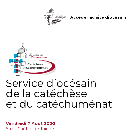
Aller
Outils
au
personnels
contenu.
|
Accéder au site diocésain
Aller
à
la
navigation
Service diocésain
de la catéchèse
et du catéchuménat
Vendredi 7 Août 2026
Saint Gaétan de Thiene