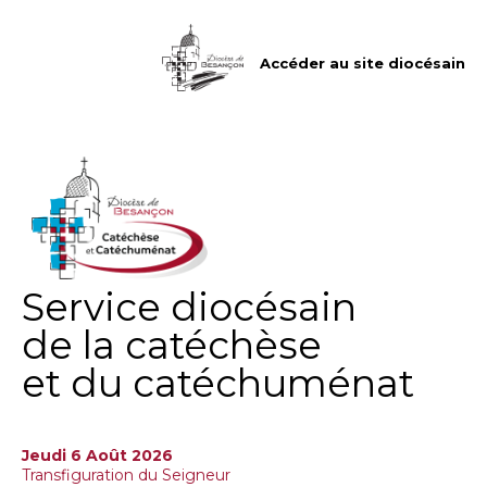
Aller
Outils
au
personnels
contenu.
|
Accéder au site diocésain
Aller
à
la
navigation
Service diocésain
de la catéchèse
et du catéchuménat
Jeudi 6 Août 2026
Transfiguration du Seigneur