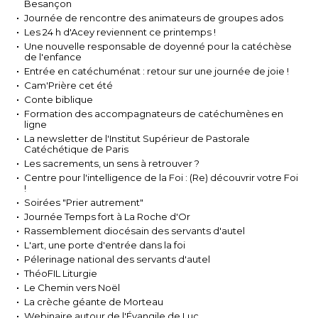
Besançon
Journée de rencontre des animateurs de groupes ados
Les 24 h d'Acey reviennent ce printemps !
Une nouvelle responsable de doyenné pour la catéchèse
de l'enfance
Entrée en catéchuménat : retour sur une journée de joie !
Cam'Prière cet été
Conte biblique
Formation des accompagnateurs de catéchumènes en
ligne
La newsletter de l'Institut Supérieur de Pastorale
Catéchétique de Paris
Les sacrements, un sens à retrouver ?
Centre pour l'intelligence de la Foi : (Re) découvrir votre Foi
!
Soirées "Prier autrement"
Journée Temps fort à La Roche d'Or
Rassemblement diocésain des servants d'autel
L'art, une porte d'entrée dans la foi
Pélerinage national des servants d'autel
ThéoFIL Liturgie
Le Chemin vers Noël
La crèche géante de Morteau
Webinaire autour de l'Évangile de Luc