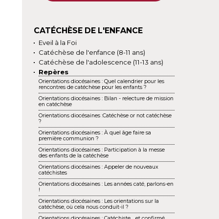
CATÉCHÈSE DE L'ENFANCE
Eveil à la Foi
Catéchèse de l'enfance (8-11 ans)
Catéchèse de l'adolescence (11-13 ans)
Repères
Orientations diocésaines : Quel calendrier pour les
rencontres de catéchèse pour les enfants ?
Orientations diocésaines : Bilan - relecture de mission
en catéchèse
Orientations diocésaines :Catéchèse or not catéchèse
?
Orientations diocésaines : À quel âge faire sa
première communion ?
Orientations diocésaines : Participation à la messe
des enfants de la catéchèse
Orientations diocésaines : Appeler de nouveaux
catéchistes
Orientations diocésaines : Les années caté, parlons-en
!
Orientations diocésaines : Les orientations sur la
catéchèse, où cela nous conduit-il ?
Orientations diocésaines : Catéchiste… et confirmé