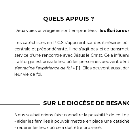
QUELS APPUIS ?
Deux voies privilégiées sont empruntées :
les Écritures e
Les catéchistes en P.C.S s’appuient sur des itinéraires o
centrale et prépondérante. Il ne s’agit pas ici de transmet
service d’une rencontre avec Jésus le Christ. Cela influ
La liturgie est aussi le lieu où les personnes peuvent béné
s’enracine l’expérience de foi »
[1]. Elles peuvent aussi, d
leur vie de foi.
SUR LE DIOCÈSE DE BESA
Nous souhaiterions faire connaître la possibilité de cet
- aider les familles à pouvoir mettre en place une catéchès
- repérer les lieux où cela doit être organisé,