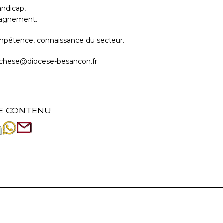
andicap,
mpagnement.
ompétence, connaissance du secteur.
atechese@diocese-besancon.fr
E CONTENU