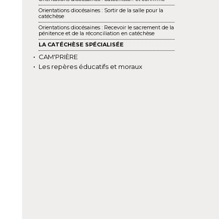
Orientations diocésaines : Sortir de la salle pour la
catéchèse
Orientations diocésaines : Recevoir le sacrement de la
pénitence et de la réconciliation en catéchèse
LA CATÉCHÈSE SPÉCIALISÉE
CAM'PRIÈRE
Les repères éducatifs et moraux