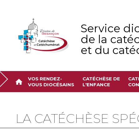
Aller
Outils
au
personnels
contenu.
|
Aller
à
Service di
la
navigation
de la caté
et du cat
VOS RENDEZ-
CATÉCHÈSE DE
CAT
VOUS DIOCÉSAINS
L'ENFANCE
CON
LA CATÉCHÈSE SPÉ