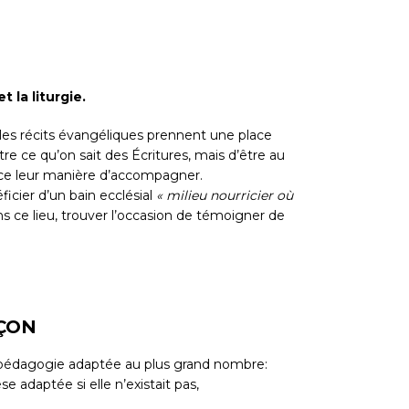
t la liturgie.
ù les récits évangéliques prennent une place
tre ce qu’on sait des Écritures, mais d’être au
ence leur manière d’accompagner.
ficier d’un bain ecclésial
« milieu nourricier où
ans ce lieu, trouver l’occasion de témoigner de
NÇON
te pédagogie adaptée au plus grand nombre:
e adaptée si elle n’existait pas,