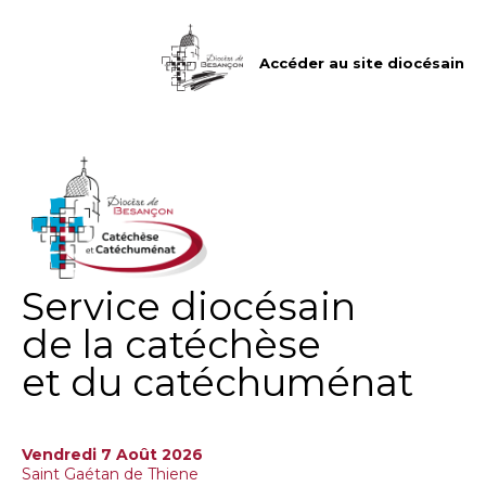
Aller
Outils
au
personnels
contenu.
|
Accéder au site diocésain
Aller
à
la
navigation
Service diocésain
de la catéchèse
et du catéchuménat
Vendredi 7 Août 2026
Saint Gaétan de Thiene