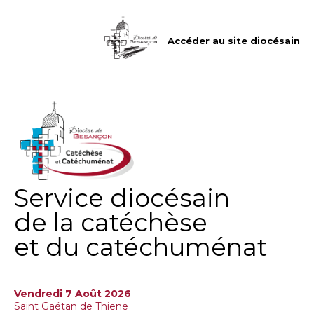
Aller
Outils
au
personnels
contenu.
|
Accéder au site diocésain
Aller
à
la
navigation
Service diocésain
de la catéchèse
et du catéchuménat
Vendredi 7 Août 2026
Saint Gaétan de Thiene