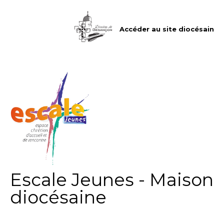
Aller
Outils
au
personnels
contenu.
|
Accéder au site diocésain
Aller
à
la
navigation
Escale Jeunes - Maison
diocésaine