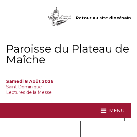
Aller
Outils
au
personnels
contenu.
|
Retour au site diocésain
Aller
à
la
navigation
Paroisse du Plateau de
Maîche
Samedi 8 Août 2026
Saint Dominique
Lectures de la Messe
MENU