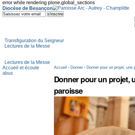
error while rendering plone.global_sections
Outils
Diocèse de Besançon
personnels
Aller
au
contenu.
|
Aller
à
Transfiguration du Seigneur
la
Lectures de la Messe
navigation
Lectures de la Messe
Accueil et écoute
Accueil
›
Donner
›
Donner pour un projet, une 
abus
Donner pour un projet, 
paroisse