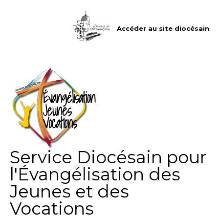
Aller
Outils
au
personnels
contenu.
|
Accéder au site diocésain
Aller
à
la
navigation
Service Diocésain pour
l'Évangélisation des
Jeunes et des
Vocations