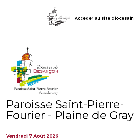
Aller
Outils
au
personnels
contenu.
|
Accéder au site diocésain
Aller
à
la
navigation
Paroisse Saint-Pierre-
Fourier - Plaine de Gray
Vendredi 7 Août 2026