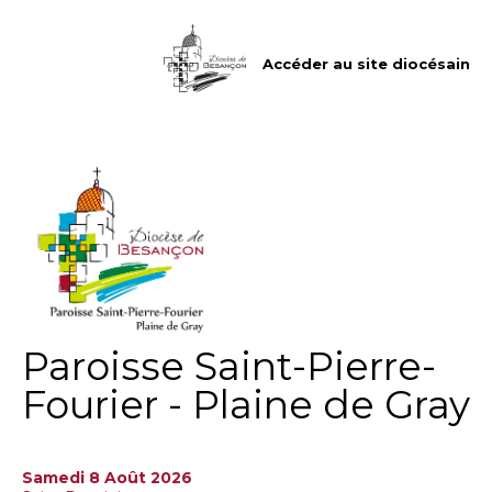
Aller
Outils
au
personnels
contenu.
|
Accéder au site diocésain
Aller
à
la
navigation
Paroisse Saint-Pierre-
Fourier - Plaine de Gray
Samedi 8 Août 2026