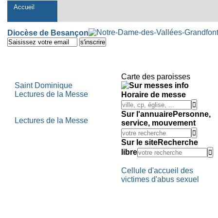
Navigation
Accueil
Outils
Diocèse de Besançon
personnels
Aller
au
contenu.
|
Aller
Carte des paroisses
à
Saint Dominique
la
Lectures de la Messe
Horaire de messe
navigation
Sur l'annuaire
Personne,
Lectures de la Messe
service, mouvement
Sur le site
Recherche
libre
Cellule d'accueil des
victimes d'abus sexuel