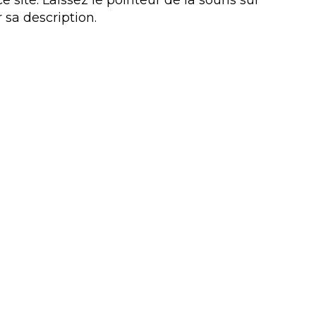
site. Laissez le pointeur de la souris sur
sa description.