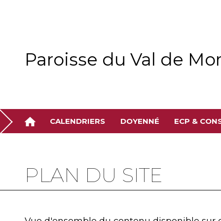
Aller
Outils
au
personnels
contenu.
|
Aller
à
la
navigation
Paroisse du Val de Mo
CALENDRIERS
DOYENNÉ
ECP & CON
PLAN DU SITE