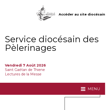
Aller
Outils
au
personnels
contenu.
|
Accéder au site diocésain
Aller
à
la
navigation
Service diocésain des
Pèlerinages
Vendredi 7 Août 2026
Saint Gaétan de Thiene
Lectures de la Messe
MENU