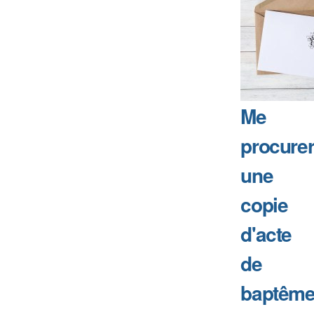
Me
procure
une
copie
d'acte
de
baptême