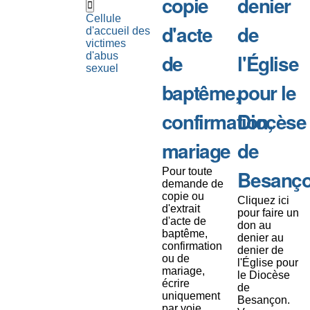
copie
denier
Cellule
d'acte
de
d'accueil des
victimes
de
l'Église
d'abus
sexuel
baptême,
pour le
confirmation,
Diocèse
mariage
de
Pour toute
Besanç
demande de
copie ou
Cliquez ici
d'extrait
pour faire un
d'acte de
don au
baptême,
denier au
confirmation
denier de
ou de
l'Église pour
mariage,
le Diocèse
écrire
de
uniquement
Besançon.
par voie