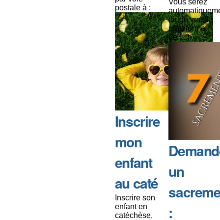
Vous serez
postale à :
automatiquem
dirigé vers la
plateforme
de [...]
Inscrire
mon
Demand
enfant
un
au caté
sacreme
Inscrire son
enfant en
:
catéchèse,