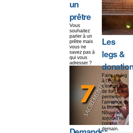
un
prêtre
Vous
souhaitez
parler à un
Les
prêtre mais
vous ne
legs &
savez pas à
qui vous
adresser ?
donatio
Faire un leg
à l'Église,
c'est un acte
de foi ! C'est
permettre
l'annonce de
la Bonne
Nouvelle
aujourd'hui
comme
Demander
demain.