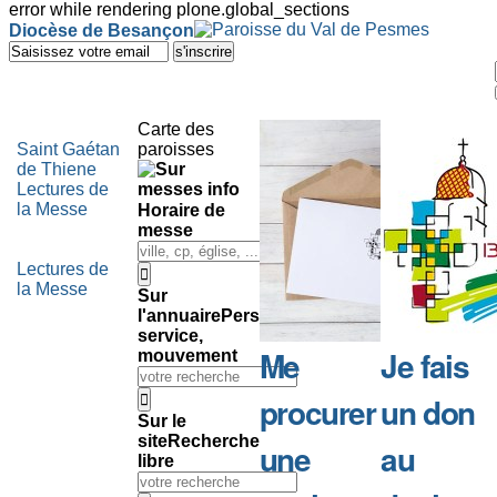
error while rendering plone.global_sections
Outils
Diocèse de Besançon
personnels
Aller
au
contenu.
|
Aller
Carte des
à
Saint Gaétan
paroisses
la
de Thiene
navigation
Lectures de
la Messe
Horaire de
messe
Lectures de
la Messe
Sur
l'annuaire
Personne,
service,
Me
Je fais
mouvement
procurer
un don
Sur le
site
Recherche
une
au
libre