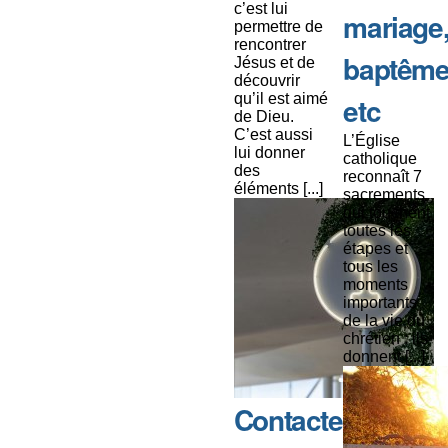
c’est lui
mariage
permettre de
rencontrer
baptême
Jésus et de
découvrir
qu’il est aimé
etc
de Dieu.
C’est aussi
L’Église
lui donner
catholique
des
reconnaît 7
éléments [...]
sacrements
qui touchent
toutes les
étapes et
tous les
moments
importants
de la vie du
chrétien : ils
donnent [...]
Contacter