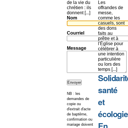
de la vie du
Les
chrétien : ils
offrandes de
donnent [...]
messe,
Nom
comme les
casuels, sont
des dons
Courriel
faits au
prêtre et à
l'Église pour
Message
célébrer à
une intention
particulière
ou lors des
temps [...]
Solidarit
santé
NB : les
et
demandes de
copie ou
d'extrait d'acte
écologie
de baptême,
confirmation ou
En
mariage doivent