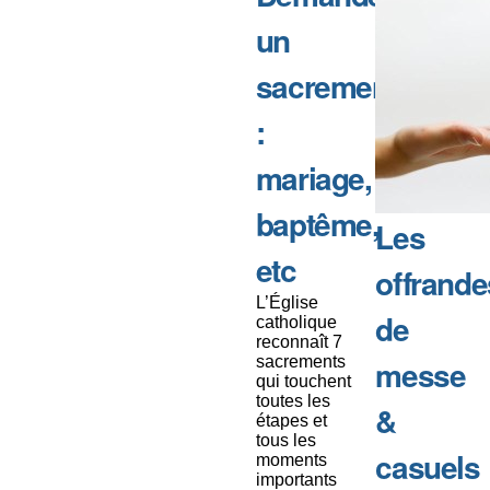
un
sacrement
:
mariage,
baptême,
Les
etc
offrande
L’Église
de
catholique
reconnaît 7
sacrements
messe
qui touchent
toutes les
&
étapes et
tous les
casuels
moments
importants