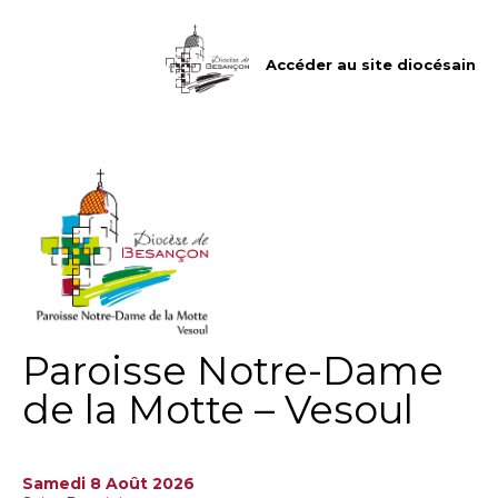
Aller
Outils
au
personnels
contenu.
|
Accéder au site diocésain
Aller
à
la
navigation
Paroisse Notre-Dame
de la Motte – Vesoul
Samedi 8 Août 2026