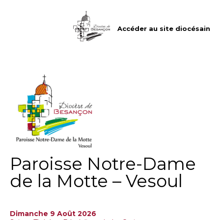
Aller
Outils
au
personnels
contenu.
|
Accéder au site diocésain
Aller
à
la
navigation
Paroisse Notre-Dame
de la Motte – Vesoul
Dimanche 9 Août 2026