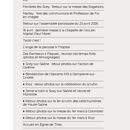
Foi
Ferrières-lès-Scey : Retour sur la messe des Rogations
Mailley : 1ère des communions et Profession de Foi
en images
Retour sur l'assemblée paroissiale du 25 avril 2026
16 avril : dernière messe à la chapelle de l'ancien
hôpital Paul Morel
Taizé c'est !
L'ange de la paroisse à l'hôpital
Des Rameaux à Pâques... revivez ces temps forts
(photos et témoignages)
♦ Scey-sur-Saône : retour photos sur l'action de
Carême
♦ Bénédiction de l'épicerie MD à Dampierre-sur-
Linotte
♦ Rioz : retour photos sur la célébration du scrutin
♦ 2ème scrutin à Scey-sur-Saône et Vaivre-et-
Montoille
♦ Retour photos sur le 1er scrutin des catéchumènes
de Haute-Saône
♦ Retour photos sur la messe du 1er mars à Colombier
♦ Retour photos sur la messe du 1er mars à Rioz
Accueil en Église de Théo