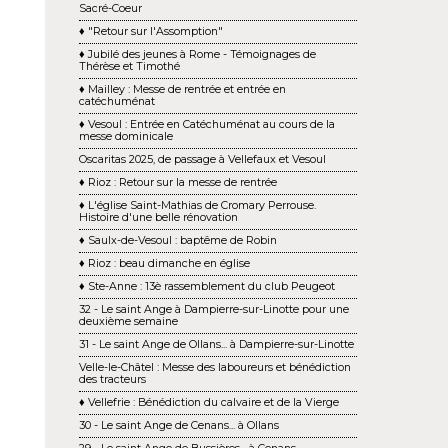
Sacré-Coeur
♦ "Retour sur l'Assomption"
♦ Jubilé des jeunes à Rome - Témoignages de
Thérèse et Timothé
♦ Mailley : Messe de rentrée et entrée en
catéchuménat
♦ Vesoul : Entrée en Catéchuménat au cours de la
messe dominicale
Oscaritas 2025, de passage à Vellefaux et Vesoul
♦ Rioz : Retour sur la messe de rentrée
♦ L'église Saint-Mathias de Cromary Perrouse.
Histoire d'une belle rénovation
♦ Saulx-de-Vesoul : baptême de Robin
♦ Rioz : beau dimanche en église
♦ Ste-Anne : 13è rassemblement du club Peugeot
32 - Le saint Ange à Dampierre-sur-Linotte pour une
deuxième semaine
31 - Le saint Ange de Ollans... à Dampierre-sur-Linotte
Velle-le-Châtel : Messe des laboureurs et bénédiction
des tracteurs
♦ Vellefrie : Bénédiction du calvaire et de la Vierge
30 - Le saint Ange de Cenans... à Ollans