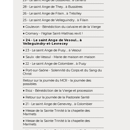
29 - Le saint Ange de Bussières... à Cenans
28 - Le saint Ange de They... à Bussières
26 - Le saint Ange de Filain... à Trésilley
25 - Le saint Ange de Velleguindry... à Filain
♦ Coulevon - Bénédiction du calvaire et de la Vierge
♦ Cromary - l'église Saint-Mathias revit !
♦ 24 - Le saint Ange de Vesoul... à
Velleguindry-et-Levrecey
♦ 23 - Le saint Ange de Pusy.... à Vesoul
♦ Saulx -de-Vesoul - Marie de maison en maison
♦ 22 - Le saint Ange de Colombier... à Pusy
♦ Port-sur-Saône - Solennité du Corps et du Sang du
Christ
Retour sur la journée du MCR - la journée des
possibles
♦ Rioz - Bénédiction de la Vierge et procession
♦ Retour sur la journée de la Pastorale Santé
♦ 21 - Le saint Ange de Genevrey... à Colombier
♦ Messe de la Sainte Trinité à la chapelle des
Marmets
♦ Messe de la Sainte Trinité à la chapelle des
Marmets