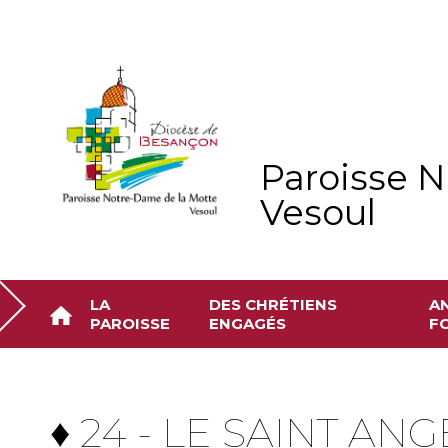
Aller
Outils
au
personnels
contenu.
|
Aller
à
la
navigation
Paroisse N
Vesoul
LA
DES CHRÉTIENS
A
PAROISSE
ENGAGÉS
FO
♦ 24 - LE SAINT ANG