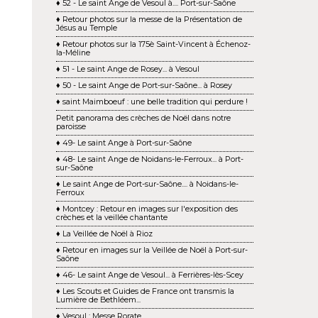
♦ 52 - Le saint Ange de Vesoul à.... Port-sur-Saône
♦ Retour photos sur la messe de la Présentation de
Jésus au Temple
♦ Retour photos sur la 175è Saint-Vincent à Échenoz-
la-Méline
♦ 51 - Le saint Ange de Rosey... à Vesoul
♦ 50 - Le saint Ange de Port-sur-Saône... à Rosey
♦ saint Maimboeuf : une belle tradition qui perdure !
Petit panorama des crèches de Noël dans notre
paroisse
♦ 49- Le saint Ange à Port-sur-Saône
♦ 48- Le saint Ange de Noidans-le-Ferroux... à Port-
sur-Saône
♦ Le saint Ange de Port-sur-Saône.... à Noidans-le-
Ferroux
♦ Montcey : Retour en images sur l'exposition des
crèches et la veillée chantante
♦ La Veillée de Noël à Rioz
♦ Retour en images sur la Veillée de Noël à Port-sur-
Saône
♦ 46- Le saint Ange de Vesoul... à Ferrières-lès-Scey
♦ Les Scouts et Guides de France ont transmis la
Lumière de Bethléem...
♦ Vesoul : Messe Rorate