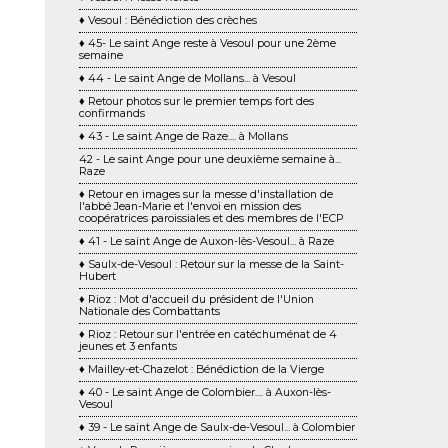
♦ Vesoul : Bénédiction des crèches
♦ 45- Le saint Ange reste à Vesoul pour une 2ème
semaine
♦ 44 - Le saint Ange de Mollans... à Vesoul
♦ Retour photos sur le premier temps fort des
confirmands
♦ 43 - Le saint Ange de Raze.... à Mollans
42 - Le saint Ange pour une deuxième semaine à...
Raze
♦ Retour en images sur la messe d'installation de
l'abbé Jean-Marie et l'envoi en mission des
coopératrices paroissiales et des membres de l'ECP
♦ 41 - Le saint Ange de Auxon-lès-Vesoul... à Raze
♦ Saulx-de-Vesoul : Retour sur la messe de la Saint-
Hubert
♦ Rioz : Mot d'accueil du président de l'Union
Nationale des Combattants
♦ Rioz : Retour sur l'entrée en catéchuménat de 4
jeunes et 3 enfants
♦ Mailley-et-Chazelot : Bénédiction de la Vierge
♦ 40 - Le saint Ange de Colombier.... à Auxon-lès-
Vesoul
♦ 39 - Le saint Ange de Saulx-de-Vesoul... à Colombier