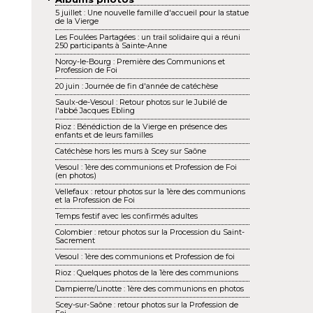
5 juillet : Une nouvelle famille d'accueil pour la statue
de la Vierge
Les Foulées Partagées : un trail solidaire qui a réuni
250 participants à Sainte-Anne
Noroy-le-Bourg : Première des Communions et
Profession de Foi
20 juin : Journée de fin d'année de catéchèse
Saulx-de-Vesoul : Retour photos sur le Jubilé de
l'abbé Jacques Ebling
Rioz : Bénédiction de la Vierge en présence des
enfants et de leurs familles
Catéchèse hors les murs à Scey sur Saône
Vesoul : 1ère des communions et Profession de Foi
(en photos)
Vellefaux : retour photos sur la 1ère des communions
et la Profession de Foi
Temps festif avec les confirmés adultes
Colombier : retour photos sur la Procession du Saint-
Sacrement
Vesoul : 1ère des communions et Profession de foi
Rioz : Quelques photos de la 1ère des communions
Dampierre/Linotte : 1ère des communions en photos
Scey-sur-Saône : retour photos sur la Profession de