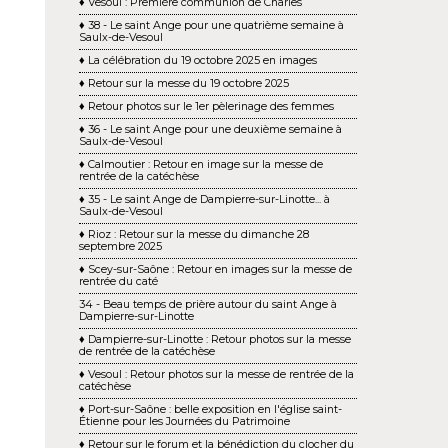
♦ Vesoul : Première communion de Charles
♦ 38 - Le saint Ange pour une quatrième semaine à
Saulx-de-Vesoul
♦ La célébration du 19 octobre 2025 en images
♦ Retour sur la messe du 19 octobre 2025
♦ Retour photos sur le 1er pèlerinage des femmes
♦ 36 - Le saint Ange pour une deuxième semaine à
Saulx-de-Vesoul
♦ Calmoutier : Retour en image sur la messe de
rentrée de la catéchèse
♦ 35 - Le saint Ange de Dampierre-sur-Linotte... à
Saulx-de-Vesoul
♦ Rioz : Retour sur la messe du dimanche 28
septembre 2025
♦ Scey-sur-Saône : Retour en images sur la messe de
rentrée du caté
34 - Beau temps de prière autour du saint Ange à
Dampierre-sur-Linotte
♦ Dampierre-sur-Linotte : Retour photos sur la messe
de rentrée de la catéchèse
♦ Vesoul : Retour photos sur la messe de rentrée de la
catéchèse
♦ Port-sur-Saône : belle exposition en l'église saint-
Étienne pour les Journées du Patrimoine
♦ Retour sur le forum et la bénédiction du clocher du