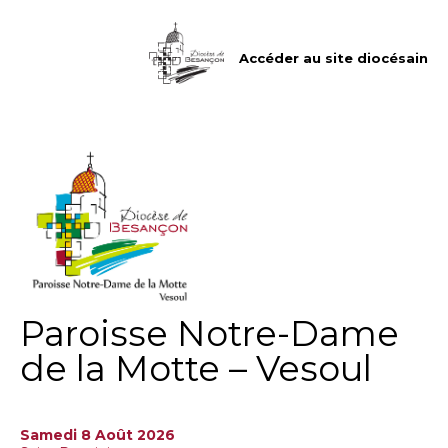
Aller
Outils
au
personnels
contenu.
|
Accéder au site diocésain
Aller
à
la
navigation
Paroisse Notre-Dame
de la Motte – Vesoul
Samedi 8 Août 2026