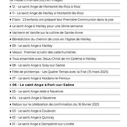
La messe chrismale 2025 en images
♦ 12 - Le saint Ange de Montarlot-lès-Rioz à Rioz
♦ 11 - Le saint Ange de Mailley à Montarlot-lès-Rioz
♦ Filain : 23 enfants ont préparé leur Première Communion dans la joie
♦ Le saint Ange à Mailley pour une 2ème semaine
♦ Vacherin et Vanille sur la colline de Sainte-Anne
♦ Bénédiction du chemin de croix en l'église de Mailley
♦ 09 - Le saint Ange à Mailley
♦ Vesoul : Premier scrutin des catéchumènes
♦ Tous ensemble avec Jésus-Christ de mi-Carême à Mailley
♦ 08 - Le saint Ange à Scey-sur-Saône
♦ Fête de printemps - Les Quatre Temps avec la Frat (15 mars 2025)
♦ 07 - Le saint Ange à Noidans-le-Ferroux
♦ 06 - Le saint Ange à Port-sur-Saône
♦ 05 - Le saint Ange reste à Navenne
♦ 04 - Le saint Ange à Navenne
♦ Retour sur la célébration de confirmation du 16 février 2025
♦ 03 - Le saint Ange à Coulevon
♦ 02 - Le saint Ange à Quincey
♦ 01 - Le saint Ange à Dampierre-sur-Linotte