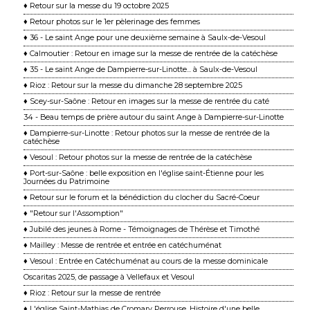
♦ Retour sur la messe du 19 octobre 2025
♦ Retour photos sur le 1er pèlerinage des femmes
♦ 36 - Le saint Ange pour une deuxième semaine à Saulx-de-Vesoul
♦ Calmoutier : Retour en image sur la messe de rentrée de la catéchèse
♦ 35 - Le saint Ange de Dampierre-sur-Linotte... à Saulx-de-Vesoul
♦ Rioz : Retour sur la messe du dimanche 28 septembre 2025
♦ Scey-sur-Saône : Retour en images sur la messe de rentrée du caté
34 - Beau temps de prière autour du saint Ange à Dampierre-sur-Linotte
♦ Dampierre-sur-Linotte : Retour photos sur la messe de rentrée de la
catéchèse
♦ Vesoul : Retour photos sur la messe de rentrée de la catéchèse
♦ Port-sur-Saône : belle exposition en l'église saint-Étienne pour les
Journées du Patrimoine
♦ Retour sur le forum et la bénédiction du clocher du Sacré-Coeur
♦ "Retour sur l'Assomption"
♦ Jubilé des jeunes à Rome - Témoignages de Thérèse et Timothé
♦ Mailley : Messe de rentrée et entrée en catéchuménat
♦ Vesoul : Entrée en Catéchuménat au cours de la messe dominicale
Oscaritas 2025, de passage à Vellefaux et Vesoul
♦ Rioz : Retour sur la messe de rentrée
♦ L'église Saint-Mathias de Cromary Perrouse. Histoire d'une belle