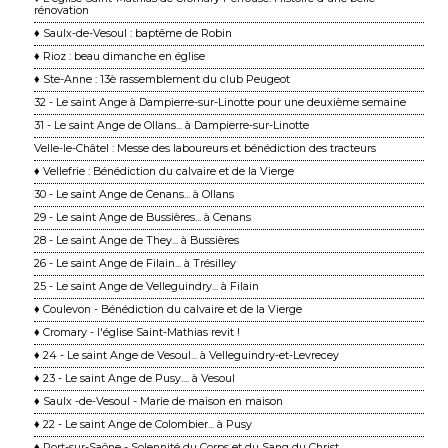
rénovation
♦ Saulx-de-Vesoul : baptême de Robin
♦ Rioz : beau dimanche en église
♦ Ste-Anne : 13è rassemblement du club Peugeot
32 - Le saint Ange à Dampierre-sur-Linotte pour une deuxième semaine
31 - Le saint Ange de Ollans... à Dampierre-sur-Linotte
Velle-le-Châtel : Messe des laboureurs et bénédiction des tracteurs
♦ Vellefrie : Bénédiction du calvaire et de la Vierge
30 - Le saint Ange de Cenans... à Ollans
29 - Le saint Ange de Bussières... à Cenans
28 - Le saint Ange de They... à Bussières
26 - Le saint Ange de Filain... à Trésilley
25 - Le saint Ange de Velleguindry... à Filain
♦ Coulevon - Bénédiction du calvaire et de la Vierge
♦ Cromary - l'église Saint-Mathias revit !
♦ 24 - Le saint Ange de Vesoul... à Velleguindry-et-Levrecey
♦ 23 - Le saint Ange de Pusy.... à Vesoul
♦ Saulx -de-Vesoul - Marie de maison en maison
♦ 22 - Le saint Ange de Colombier... à Pusy
♦ Port-sur-Saône - Solennité du Corps et du Sang du Christ