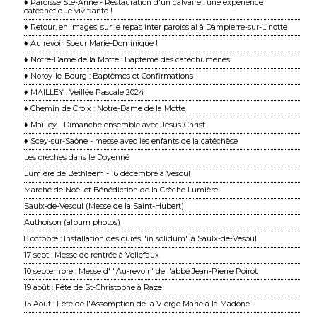
♦ Paroisse Ste-Anne - Restauration d'un calvaire : une expérience
catéchétique vivifiante !
♦ Retour, en images, sur le repas inter paroissial à Dampierre-sur-Linotte
♦ Au revoir Soeur Marie-Dominique !
♦ Notre-Dame de la Motte : Baptême des catéchumènes
♦ Noroy-le-Bourg : Baptêmes et Confirmations
♦ MAILLEY : Veillée Pascale 2024
♦ Chemin de Croix : Notre-Dame de la Motte
♦ Mailley - Dimanche ensemble avec Jésus-Christ
♦ Scey-sur-Saône - messe avec les enfants de la catéchèse
Les crèches dans le Doyenné
Lumière de Bethléem - 16 décembre à Vesoul
Marché de Noël et Bénédiction de la Crèche Lumière
Saulx-de-Vesoul (Messe de la Saint-Hubert)
Authoison (album photos)
8 octobre : Installation des curés "in solidum" à Saulx-de-Vesoul
17 sept : Messe de rentrée à Vellefaux
10 septembre : Messe d' "Au-revoir" de l'abbé Jean-Pierre Poirot
19 août : Fête de St-Christophe à Raze
15 Août : Fête de l'Assomption de la Vierge Marie à la Madone