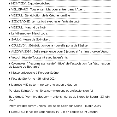
♦ MONTCEY : Expo de crèches
♦ VELLEFAUX : Tous ensemble, pour entrer dans l'Avent !
♦ VESOUL : Bénédiction de la Crèche lumière
♦ SCEY/SAÔNE : temps fort avec les enfants du caté
♦ VESOUL : Marché de Noël
♦ La Villeneuve - Merci Louis
♦ SAULX : Messe de St-Hubert
♦ COULEVON : Bénédiction de la nouvelle porte de l'église
♦ ALEGRIA 2024 : Belle expérience pour 5 jeunes et 1 animatrice de Vesoul
♦ Vesoul : fête de Toussaint avec les enfants
♦ Colombier : "Reconnaissance définitive" de l'association "La Résurrection
de Lazare de Béthanie"
♦ Messe universelle à Port-sur-Saône
♦ Fête de Ste-Anne - 28 juillet 2024
♦ L'année MEJ se termine par une action d'équipe.
Paroisse Sainte-Anne : 1ères communions et professions de foi
Baptême & Première des communions - église de Noroy-le-Bourg - 23 juin
2024
Première des communions - église de Scey-sur-Saône - 16 juin 2024
♦ Retour sur la Veillée Louange du 14 juin en l'église Saint-Joseph