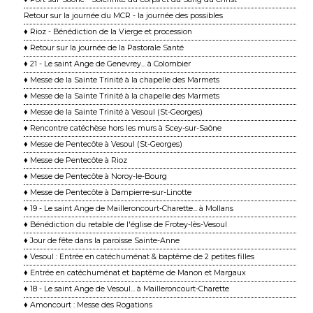
Retour sur la journée du MCR - la journée des possibles
♦ Rioz - Bénédiction de la Vierge et procession
♦ Retour sur la journée de la Pastorale Santé
♦ 21 - Le saint Ange de Genevrey... à Colombier
♦ Messe de la Sainte Trinité à la chapelle des Marmets
♦ Messe de la Sainte Trinité à la chapelle des Marmets
♦ Messe de la Sainte Trinité à Vesoul (St-Georges)
♦ Rencontre catéchèse hors les murs à Scey-sur-Saône
♦ Messe de Pentecôte à Vesoul (St-Georges)
♦ Messe de Pentecôte à Rioz
♦ Messe de Pentecôte à Noroy-le-Bourg
♦ Messe de Pentecôte à Dampierre-sur-Linotte
♦ 19 - Le saint Ange de Mailleroncourt-Charette... à Mollans
♦ Bénédiction du retable de l'église de Frotey-lès-Vesoul
♦ Jour de fête dans la paroisse Sainte-Anne
♦ Vesoul : Entrée en catéchuménat & baptême de 2 petites filles
♦ Entrée en catéchuménat et baptême de Manon et Margaux
♦ 18 - Le saint Ange de Vesoul... à Mailleroncourt-Charette
♦ Amoncourt : Messe des Rogations