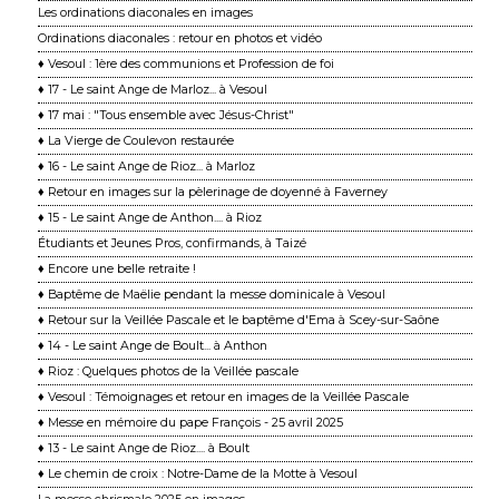
Les ordinations diaconales en images
Ordinations diaconales : retour en photos et vidéo
♦ Vesoul : 1ère des communions et Profession de foi
♦ 17 - Le saint Ange de Marloz... à Vesoul
♦ 17 mai : "Tous ensemble avec Jésus-Christ"
♦ La Vierge de Coulevon restaurée
♦ 16 - Le saint Ange de Rioz... à Marloz
♦ Retour en images sur la pèlerinage de doyenné à Faverney
♦ 15 - Le saint Ange de Anthon.... à Rioz
Étudiants et Jeunes Pros, confirmands, à Taizé
♦ Encore une belle retraite !
♦ Baptême de Maëlie pendant la messe dominicale à Vesoul
♦ Retour sur la Veillée Pascale et le baptême d'Ema à Scey-sur-Saône
♦ 14 - Le saint Ange de Boult... à Anthon
♦ Rioz : Quelques photos de la Veillée pascale
♦ Vesoul : Témoignages et retour en images de la Veillée Pascale
♦ Messe en mémoire du pape François - 25 avril 2025
♦ 13 - Le saint Ange de Rioz.... à Boult
♦ Le chemin de croix : Notre-Dame de la Motte à Vesoul