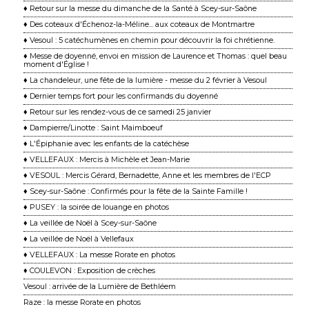
♦ Retour sur la messe du dimanche de la Santé à Scey-sur-Saône
♦ Des coteaux d'Échenoz-la-Méline... aux coteaux de Montmartre
♦ Vesoul : 5 catéchumènes en chemin pour découvrir la foi chrétienne.
♦ Messe de doyenné, envoi en mission de Laurence et Thomas : quel beau
moment d'Église !
♦ La chandeleur, une fête de la lumière - messe du 2 février à Vesoul
♦ Dernier temps fort pour les confirmands du doyenné
♦ Retour sur les rendez-vous de ce samedi 25 janvier
♦ Dampierre/Linotte : Saint Maimboeuf
♦ L'Épiphanie avec les enfants de la catéchèse
♦ VELLEFAUX : Mercis à Michèle et Jean-Marie
♦ VESOUL : Mercis Gérard, Bernadette, Anne et les membres de l'ECP
♦ Scey-sur-Saône : Confirmés pour la fête de la Sainte Famille !
♦ PUSEY : la soirée de louange en photos
♦ La veillée de Noël à Scey-sur-Saône
♦ La veillée de Noël à Vellefaux
♦ VELLEFAUX : La messe Rorate en photos
♦ COULEVON : Exposition de crèches
Vesoul : arrivée de la Lumière de Bethléem
Raze : la messe Rorate en photos