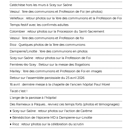
Catéchèse hors les murs à Scey sur Saône
Vesoul : 1ère des communions et Profession de Foi (en photos)
Vellefaux : retour photos sur la 1ère des communions et la Profession de Foi
Temps festif avec les confirmés adultes
Colombier : retour photos sur la Procession du Saint-Sacrement
Vesoul : 1ère des communions et Profession de foi
Rioz : Quelques photos de la 1ère des communions
Dampierre/Linotte : 1ère des communions en photos
Scey-sur-Saône : retour photos sur la Profession de Foi
Ferrières-lès-Scey : Retour sur la messe des Rogations
Mailley : 1ère des communions et Profession de Foi en images
Retour sur l'assemblée paroissiale du 25 avril 2026
16 avril : dernière messe à la chapelle de l'ancien hôpital Paul Morel
Taizé c'est !
L'ange de la paroisse à l'hôpital
Des Rameaux à Pâques... revivez ces temps forts (photos et témoignages)
♦ Scey-sur-Saône : retour photos sur l'action de Carême
♦ Bénédiction de l'épicerie MD à Dampierre-sur-Linotte
♦ Rioz : retour photos sur la célébration du scrutin