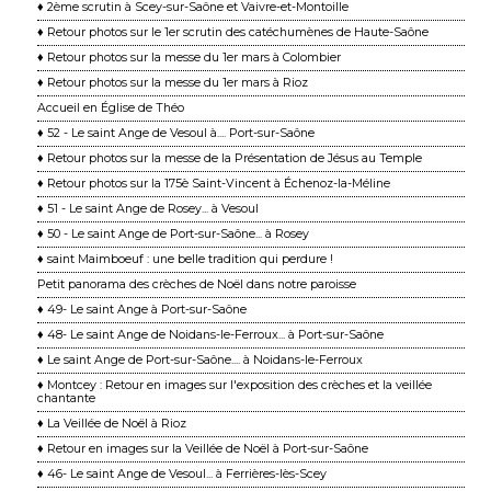
♦ 2ème scrutin à Scey-sur-Saône et Vaivre-et-Montoille
♦ Retour photos sur le 1er scrutin des catéchumènes de Haute-Saône
♦ Retour photos sur la messe du 1er mars à Colombier
♦ Retour photos sur la messe du 1er mars à Rioz
Accueil en Église de Théo
♦ 52 - Le saint Ange de Vesoul à.... Port-sur-Saône
♦ Retour photos sur la messe de la Présentation de Jésus au Temple
♦ Retour photos sur la 175è Saint-Vincent à Échenoz-la-Méline
♦ 51 - Le saint Ange de Rosey... à Vesoul
♦ 50 - Le saint Ange de Port-sur-Saône... à Rosey
♦ saint Maimboeuf : une belle tradition qui perdure !
Petit panorama des crèches de Noël dans notre paroisse
♦ 49- Le saint Ange à Port-sur-Saône
♦ 48- Le saint Ange de Noidans-le-Ferroux... à Port-sur-Saône
♦ Le saint Ange de Port-sur-Saône.... à Noidans-le-Ferroux
♦ Montcey : Retour en images sur l'exposition des crèches et la veillée
chantante
♦ La Veillée de Noël à Rioz
♦ Retour en images sur la Veillée de Noël à Port-sur-Saône
♦ 46- Le saint Ange de Vesoul... à Ferrières-lès-Scey