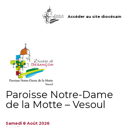
Aller
Outils
au
personnels
contenu.
|
Accéder au site diocésain
Aller
à
la
navigation
Paroisse Notre-Dame
de la Motte – Vesoul
Samedi 8 Août 2026