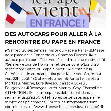
DES AUTOCARS POUR ALLER À LA
RENCONTRE DU PAPE EN FRANCE
✔️Samedi 26 septembre : visite du Pape à Paris - 🙏Messe
de la place de la Concorde aux Champs-Élysées. 🚔Un
autocar partira pour Paris vers 4h le dimanche matin (coût
75€ aller-retour de Pontarlier et Besançon). ✔️Lundi 28
septembre : visite du Pape à Metz - 🙏Messe en la
Cathédrale. Un autocar partira pour Metz vers 8h, retour
vers 22h (coût 45€ aller-retour de : 🚔Pontarlier : arrêt à
Morteau, Maîche, Lure 🚔Vesoul : arrêt à Luxeuil,
Fougerolles 🚔Besançon : arrêt Marnay, Gray, Champlitte.
ATTENTION : 🛑 Les inscriptions débuteront dans la
semaine jusqu'au 30 juillet (après cette date, appeler le
service des pèlerinages). Toutes les informations sont
consultables sur "www.diocese-besancon.fr/voirlepape" 🛑