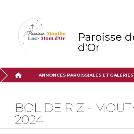
Aller
Outils
au
personnels
contenu.
|
Aller
à
la
navigation
Paroisse d
d'Or
ANNONCES PAROISSIALES ET GALERIE
BOL DE RIZ - MOUT
2024