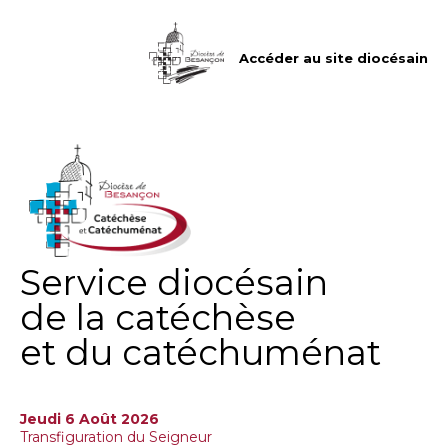
Aller
Outils
au
personnels
contenu.
|
Accéder au site diocésain
Aller
à
la
navigation
Service diocésain
de la catéchèse
et du catéchuménat
Jeudi 6 Août 2026
Transfiguration du Seigneur