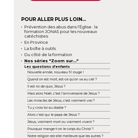
POUR ALLER PLUS LOIN...
Prévention des abus dans l’Église : la
formation JONAS pour les nouveaux
catéchistes
En Province
La boîte à outils
Du côté de la formation
Nos séries "Zoom sur..."
Les questions d'enfants
Nouvelle année, nouveau fil rouge !
Quand on est mort, est-ce qu’on va au ciel ?
Il est roi de quoi, Jésus ?
Mais alors Noël, c'est l'anniversaire de Jésus ?
Les miracles de Jésus, c’est vraiment vrai ?
Tu y crois toi au diable ?
Alors c'est qui le papa de Jésus ?
Jésus, vraiment mort ou vraiment vivant ?
Pourquoi mange-t-on le corps du Christ ?
Notre religion est-elle meilleure que les autres ?