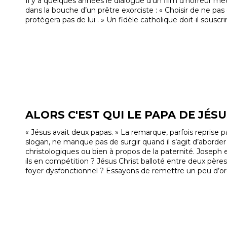
Il y a quelques années le dialogue d’un film d’horreur met
dans la bouche d’un prêtre exorciste : « Choisir de ne pas
protègera pas de lui . » Un fidèle catholique doit-il souscri
ALORS C'EST QUI LE PAPA DE JÉSU
« Jésus avait deux papas. » La remarque, parfois reprise
slogan, ne manque pas de surgir quand il s’agit d’aborde
christologiques ou bien à propos de la paternité. Joseph e
ils en compétition ? Jésus Christ balloté entre deux pères
foyer dysfonctionnel ? Essayons de remettre un peu d’o