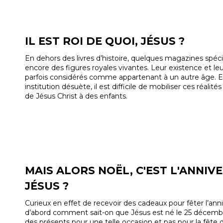
IL EST ROI DE QUOI, JÉSUS ?
En dehors des livres d’histoire, quelques magazines spéc
encore des figures royales vivantes. Leur existence et l
parfois considérés comme appartenant à un autre âge. E
institution désuète, il est difficile de mobiliser ces réalité
de Jésus Christ à des enfants.
MAIS ALORS NOËL, C'EST L'ANNIV
JÉSUS ?
Curieux en effet de recevoir des cadeaux pour fêter l’anni
d’abord comment sait-on que Jésus est né le 25 décemb
des présents pour une telle occasion et pas pour la fête