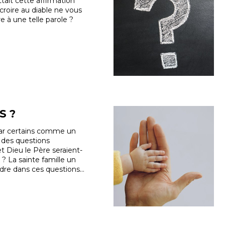
tait cette affirmation
 croire au diable ne vous
re à une telle parole ?
S ?
 par certains comme un
r des questions
t Dieu le Père seraient-
 ? La sainte famille un
rdre dans ces questions…