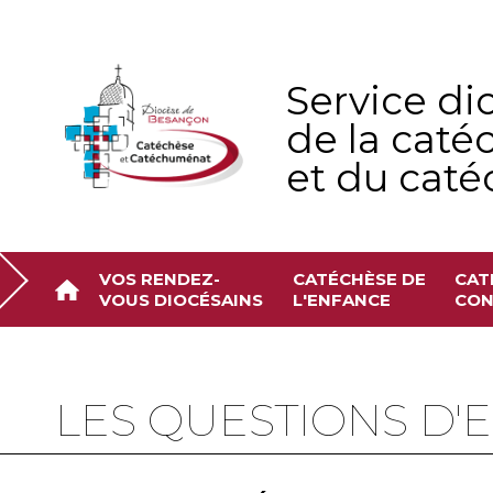
Aller
Outils
au
personnels
contenu.
|
Aller
à
Service di
la
navigation
de la caté
et du cat
VOS RENDEZ-
CATÉCHÈSE DE
CAT
VOUS DIOCÉSAINS
L'ENFANCE
CON
LES QUESTIONS D'