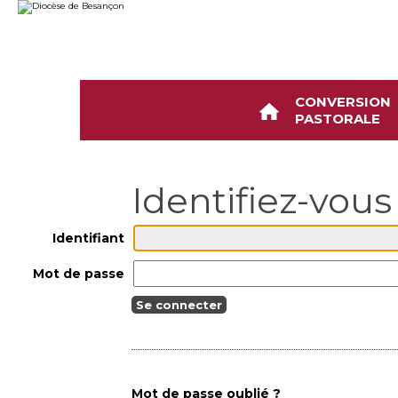
Aller
Outils
au
personnels
contenu.
|
Aller
à
la
navigation
CONVERSION
PASTORALE
Identifiant
Mot de passe
Mot de passe oublié ?