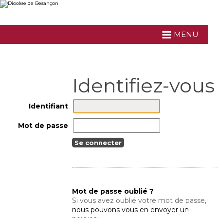
Aller
Outils
au
personnels
contenu.
|
Aller
MENU
à
la
navigation
Identifiant
Mot de passe
Mot de passe oublié ?
Si vous avez oublié votre mot de passe,
nous pouvons vous en envoyer un