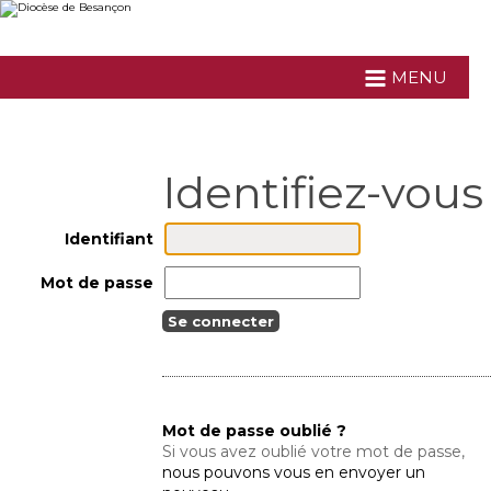
Aller
Outils
au
personnels
contenu.
|
Aller
MENU
à
la
navigation
Identifiant
Mot de passe
Mot de passe oublié ?
Si vous avez oublié votre mot de passe,
nous pouvons vous en envoyer un