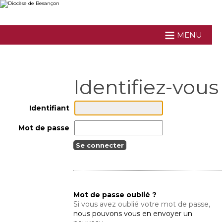
Aller
Outils
au
personnels
contenu.
|
Aller
MENU
à
la
navigation
Identifiant
Mot de passe
Mot de passe oublié ?
Si vous avez oublié votre mot de passe,
nous pouvons vous en envoyer un