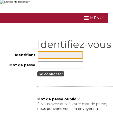
Aller
Outils
au
personnels
contenu.
|
Aller
MENU
à
la
navigation
Identifiant
Mot de passe
Mot de passe oublié ?
Si vous avez oublié votre mot de passe,
nous pouvons vous en envoyer un